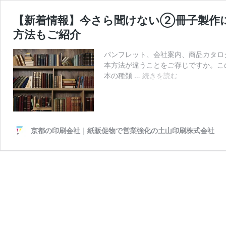
【新着情報】今さら聞けない②冊子製作
方法もご紹介
パンフレット、会社案内、商品カタロ
本方法が違うことをご存じですか。こ
【新
本の種類 …
続きを読む
着
情
報】
今
さ
京都の印刷会社｜紙販促物で営業強化の土山印刷株式会社
ら
聞
け
な
い
②
冊
子
製