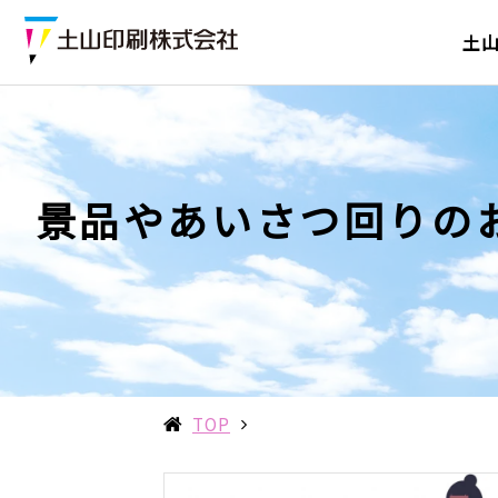
土
景品やあいさつ回りの
TOP