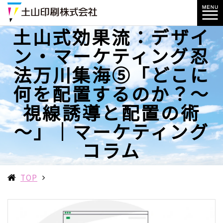
土山式効果流：デザイ
ン・マーケティング忍
法万川集海⑤「どこに
何を配置するのか？～
視線誘導と配置の術
～」｜マーケティング
コラム
TOP