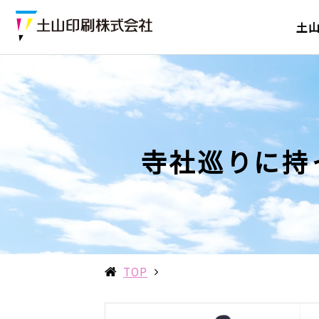
土
寺社巡りに持
TOP