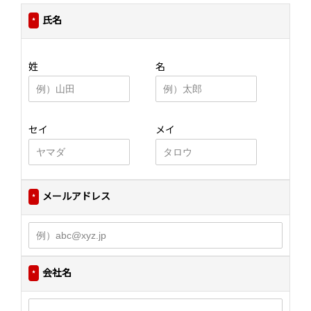
氏名
*
姓
名
セイ
メイ
メールアドレス
*
会社名
*