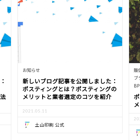
お知らせ
販
ブ
：
新しいブログ記事を公開しました：
B
ポスティングとは？ポスティングの
法
メリットと業者選定のコツを紹介
ポ
メ
2021.05.11
20
土山印刷 公式