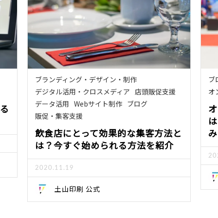
ブランディング・デザイン・制作
ブ
デジタル活用・クロスメディア
店頭販促支援
オ
データ活用
Webサイト制作
ブログ
る
オ
販促・集客支援
は
飲食店にとって効果的な集客方法と
み
は？今すぐ始められる方法を紹介
20
2020.11.19
土山印刷 公式