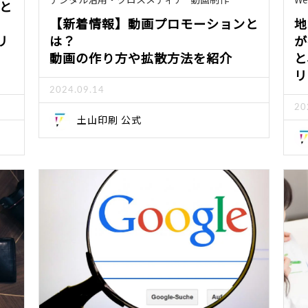
Sと
【新着情報】動画プロモーションと
地
リ
は？
が
動画の作り方や拡散方法を紹介
と
リ
2024.09.14
20
土山印刷 公式