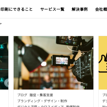
山印刷にできること
サービス一覧
解決事例
会社
ア
ブログ
販促・集客支援
ブ
ブランディング・デザイン・制作
デ
デジタル活用・クロスメディア
動画制作
W