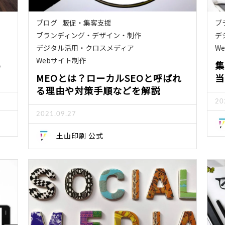
ブログ
販促・集客支援
ブ
ブランディング・デザイン・制作
デ
デジタル活用・クロスメディア
W
Webサイト制作
b
集
MEOとは？ローカルSEOと呼ばれ
当
る理由や対策手順などを解説
20
2021.09.27
土山印刷 公式