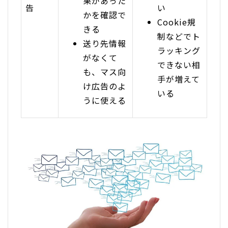
果があった
告
い
かを確認で
Cookie規
きる
制などでト
送り先情報
ラッキング
がなくて
できない相
も、マス向
手が増えて
け広告のよ
いる
うに使える